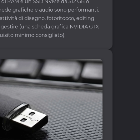
più di RAM e un SSD NVMe da 512 GB o
chede grafiche e audio sono performanti,
ttività di disegno, fotoritocco, editing
 gestire (una scheda grafica NVIDIA GTX
quisito minimo consigliato).