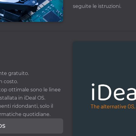
seguite le istruzioni.
e gratuito.
n costo.
top ottimale sono le linee
tallata in iDeal OS.
ti ridondanti, solo il
formatiche quotidiane.
 OS