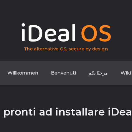
iDeal
OS
The alternative OS, secure by design
Willkommen
Benvenuti
مرحبًا بكم
Wiki
 pronti ad installare iDe