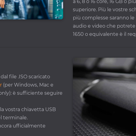
a 6, 8 o 16 core, 16 GB o 
superiore. Più le vostre s
più complesse saranno le a
audio e video che potrete
1650 o equivalente è il re
al file .ISO scaricato
r
(per Windows, Mac e
ly): è sufficiente seguire
la vostra chiavetta USB
el terminale.
ncora ufficialmente