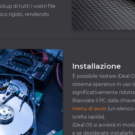
kup di tutti i vostri file
disco rigido, rendendo
Installazione
È possibile testare iDeal O
sistema operativo in uso (
significativamente ridotte
Riavviate il PC dalla chia
menu di avvio
(un elenco d
scelta rapida).
iDeal OS si avvierà in modal
e se desiderate installarlo